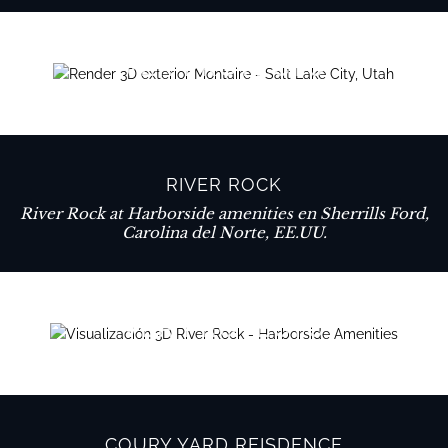
VER PROYECTO
RIVER ROCK
River Rock at Harborside amenities en Sherrills Ford,
Carolina del Norte, EE.UU.
VER PROYECTO
COURY YARD REISDENCE